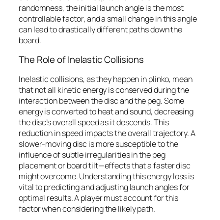
randomness, the initial launch angle is the most
controllable factor, and a small change in this angle
can lead to drastically different paths down the
board.
The Role of Inelastic Collisions
Inelastic collisions, as they happen in plinko, mean
that not all kinetic energy is conserved during the
interaction between the disc and the peg. Some
energy is converted to heat and sound, decreasing
the disc’s overall speed as it descends. This
reduction in speed impacts the overall trajectory. A
slower-moving disc is more susceptible to the
influence of subtle irregularities in the peg
placement or board tilt—effects that a faster disc
might overcome. Understanding this energy loss is
vital to predicting and adjusting launch angles for
optimal results. A player must account for this
factor when considering the likely path.