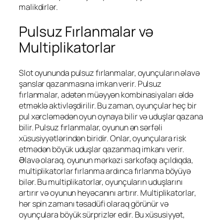
malikdirlər.
Pulsuz Fırlanmalar və
Multiplikatorlar
Slot oyununda pulsuz fırlanmalar, oyunçuların əlavə
şanslar qazanmasına imkan verir. Pulsuz
fırlanmalar, adətən müəyyən kombinasiyaları əldə
etməklə aktivləşdirilir. Bu zaman, oyunçular heç bir
pul xərcləmədən oyun oynaya bilir və uduşlar qazana
bilir. Pulsuz fırlanmalar, oyunun ən sərfəli
xüsusiyyətlərindən biridir. Onlar, oyunçulara risk
etmədən böyük uduşlar qazanmaq imkanı verir.
Əlavə olaraq, oyunun mərkəzi sarkofaqı açıldıqda,
multiplikatorlar fırlanma ardınca fırlanma böyüyə
bilər. Bu multiplikatorlar, oyunçuların uduşlarını
artırır və oyunun heyəcanını artırır. Multiplikatorlar,
hər spin zamanı təsadüfi olaraq görünür və
oyunçulara böyük sürprizlər edir. Bu xüsusiyyət,