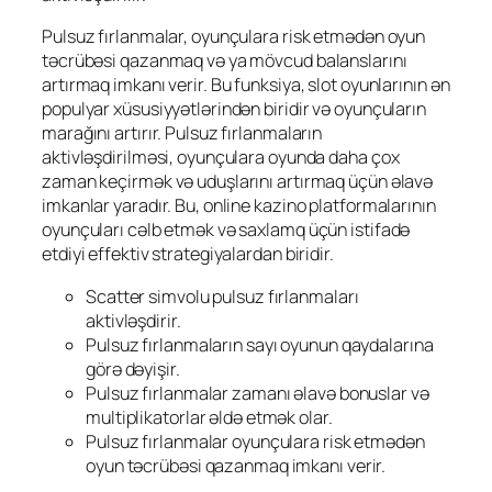
Pulsuz fırlanmalar, oyunçulara risk etmədən oyun
təcrübəsi qazanmaq və ya mövcud balanslarını
artırmaq imkanı verir. Bu funksiya, slot oyunlarının ən
populyar xüsusiyyətlərindən biridir və oyunçuların
marağını artırır. Pulsuz fırlanmaların
aktivləşdirilməsi, oyunçulara oyunda daha çox
zaman keçirmək və uduşlarını artırmaq üçün əlavə
imkanlar yaradır. Bu, online kazino platformalarının
oyunçuları cəlb etmək və saxlamq üçün istifadə
etdiyi effektiv strategiyalardan biridir.
Scatter simvolu pulsuz fırlanmaları
aktivləşdirir.
Pulsuz fırlanmaların sayı oyunun qaydalarına
görə dəyişir.
Pulsuz fırlanmalar zamanı əlavə bonuslar və
multiplikatorlar əldə etmək olar.
Pulsuz fırlanmalar oyunçulara risk etmədən
oyun təcrübəsi qazanmaq imkanı verir.