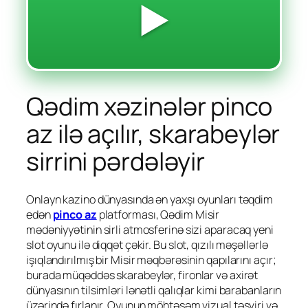
▶️
Qədim xəzinələr pinco
az ilə açılır, skarabeylər
sirrini pərdələyir
Onlayn kazino dünyasında ən yaxşı oyunları təqdim
edən
pinco az
platforması, Qədim Misir
mədəniyyətinin sirli atmosferinə sizi aparacaq yeni
slot oyunu ilə diqqət çəkir. Bu slot, qızılı məşəllərlə
işıqlandırılmış bir Misir məqbərəsinin qapılarını açır;
burada müqəddəs skarabeylər, fironlar və axirət
dünyasının tilsimləri lənətli qalıqlar kimi barabanların
üzərində fırlanır. Oyunun möhtəşəm vizual təsviri və