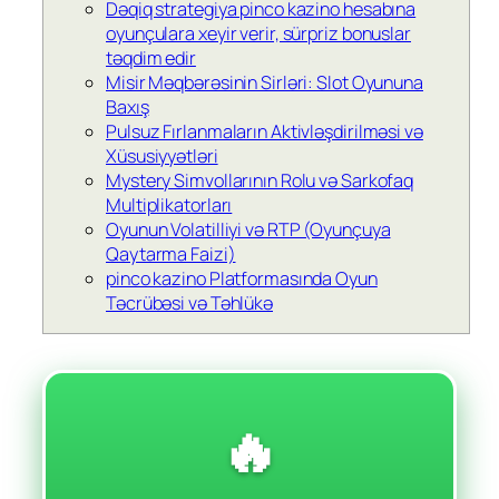
Dəqiq strategiya pinco kazino hesabına
oyunçulara xeyir verir, sürpriz bonuslar
təqdim edir
Misir Məqbərəsinin Sirləri: Slot Oyununa
Baxış
Pulsuz Fırlanmaların Aktivləşdirilməsi və
Xüsusiyyətləri
Mystery Simvollarının Rolu və Sarkofaq
Multiplikatorları
Oyunun Volatilliyi və RTP (Oyunçuya
Qaytarma Faizi)
pinco kazino Platformasında Oyun
Təcrübəsi və Təhlükə
🔥