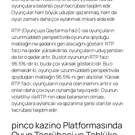
oyunçulara balanslı oyun təcrübəsi təqdim edir.
Oyunçular həm böyük uduşlar qazanmaq, həm də
oyun zamanı daha çox əylənmək imkanı əldə edir.
RTP (Oyunçuya Qaytarma Faizi) isə oyunçuların
uzunmüddətli perspektivdə oyununa qoyduğu
məbləğin nə qədərini geri alacağını göstərir. RTP
faizi nə qədər yüksəkdirsə, oyunçuların uduş şansları
da bir o qədər artır. Bu slot oyununun RTP faizi
96.5%-dir ki, bu da çox yüksək göstəricidir. Bu o
deməkdir ki, oyunçular uzunmüddətli perspektivdə
qoyduqları məbləğin 96.5%-ni geri ala bilər. Yüksək
RTP faizi, oyunçuların oyuna olan inamını artırır və
onları daha çox oyun oynamğa təşviq edir. Oyunun
volatilliyi ilə RTP-nin ideal balansının olması,
oyunçulara əyləncəli və qazanma şansı olan bir oyun
təcrübəsi təqdim edir.
pinco kazino Platformasında
Oyun Təcrübəsi və Təhlükə