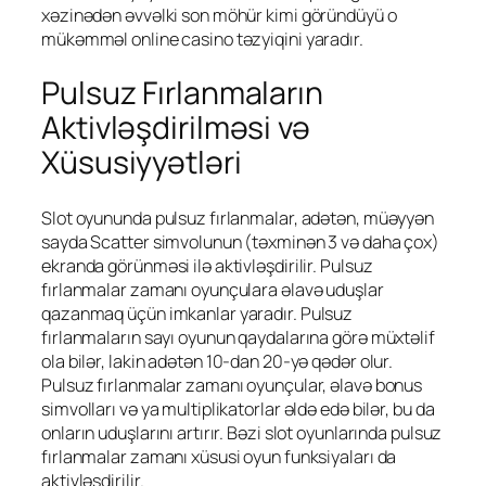
xəzinədən əvvəlki son möhür kimi göründüyü o
mükəmməl online casino təzyiqini yaradır.
Pulsuz Fırlanmaların
Aktivləşdirilməsi və
Xüsusiyyətləri
Slot oyununda pulsuz fırlanmalar, adətən, müəyyən
sayda Scatter simvolunun (təxminən 3 və daha çox)
ekranda görünməsi ilə aktivləşdirilir. Pulsuz
fırlanmalar zamanı oyunçulara əlavə uduşlar
qazanmaq üçün imkanlar yaradır. Pulsuz
fırlanmaların sayı oyunun qaydalarına görə müxtəlif
ola bilər, lakin adətən 10-dan 20-yə qədər olur.
Pulsuz fırlanmalar zamanı oyunçular, əlavə bonus
simvolları və ya multiplikatorlar əldə edə bilər, bu da
onların uduşlarını artırır. Bəzi slot oyunlarında pulsuz
fırlanmalar zamanı xüsusi oyun funksiyaları da
aktivləşdirilir.