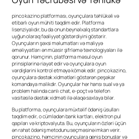
pinco kazino platforması, oyunçulara təhlükəli və
etibarlı oyun mühiti təqdim edir. Platforma
lisenziyalıdır, bu da onun beynəlxalq standartlara
uyğun olaraq fəaliyyət göstərdiyini göstərir.
Oyunçuların şəxsi məlumatları və maliyyə
əməliyyatları ən müasir şifrləmə texnologiyaları ilə
qorunur. Həmçinin, platforma məsul oyun
prinsiplərinə riayət edir və oyunçulara oyun
vərdişlərini kontrol etməyə kömək edir. pinco kazino,
oyunçulara dəstək xidmətləri göstərən peşəkar
komandaya malikdir. Oyunçular hər hansı sual və ya
problem halında canlı chat, e-poçt və telefon
vasitəsilə dəstək xidməti ilə əlaqə saxlaya bilər.
Bu platforma, oyunçulara müxtəlif ödəniş üsulları
təqdim edir, o cümlədən bank kartları, elektron pul
qapıları və kriptovalyuta. Bu, oyunçuların özləri üçün
ən rahat ödəniş metodunu seçməsinə imkan verir.
pinco kazino, həmçinin oyunçulara geniş bonuslar və