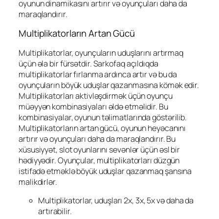
oyunun dinamikasını artırır və oyunçuları daha da
maraqlandırır.
Multiplikatorların Artan Gücü
Multiplikatorlar, oyunçuların uduşlarını artırmaq
üçün əla bir fürsətdir. Sarkofaq açıldıqda
multiplikatorlar fırlanma ardınca artır və bu da
oyunçuların böyük uduşlar qazanmasına kömək edir.
Multiplikatorları aktivləşdirmək üçün oyunçu
müəyyən kombinasiyaları əldə etməlidir. Bu
kombinasiyalar, oyunun təlimatlarında göstərilib.
Multiplikatorların artan gücü, oyunun heyəcanını
artırır və oyunçuları daha da maraqlandırır. Bu
xüsusiyyət, slot oyunlarını sevənlər üçün əsl bir
hədiyyədir. Oyunçular, multiplikatorları düzgün
istifadə etməklə böyük uduşlar qazanmaq şansına
malikdirlər.
Multiplikatorlar, uduşları 2x, 3x, 5x və daha da
artırabilir.